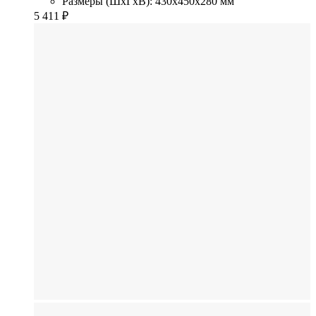
Размеры (ШхГхВ): 430x450x280 мм
5 411
₽