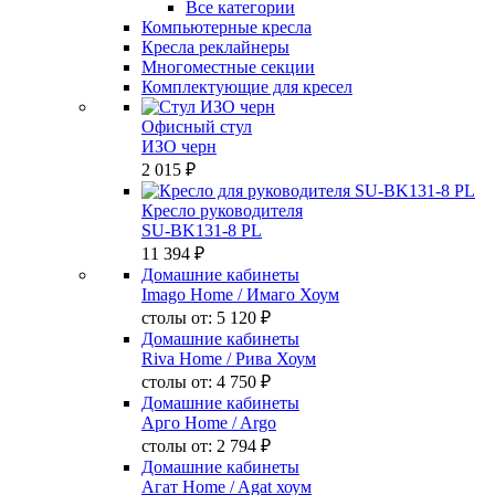
Все категории
Компьютерные кресла
Кресла реклайнеры
Многоместные секции
Комплектующие для кресел
Офисный стул
ИЗО черн
2 015 ₽
Кресло руководителя
SU-BK131-8 PL
11 394 ₽
Домашние кабинеты
Imago Home
/ Имаго Хоум
столы от:
5 120 ₽
Домашние кабинеты
Riva Home
/ Рива Хоум
столы от:
4 750 ₽
Домашние кабинеты
Арго Home
/ Argo
столы от:
2 794 ₽
Домашние кабинеты
Агат Home
/ Agat хоум