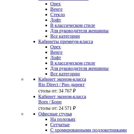
Орех
Венге
Стекло
Лофт
В классическом стиле
Для руководителя женщины
Все категории
Кабинеты премиум-класса
Орех
Венге
Лофт
В классическом стиле
Для руководителя женщины
Все категории
Кабинет эконом-класса
Rio Direct
/ Рио директ
столы от:
34 767 ₽
Кабинет эконом-класса
Born
/ Борн
столы от:
24 571 ₽
Офисные стулья
На полозьях
Сетчатые
С хромированными подлокотниками