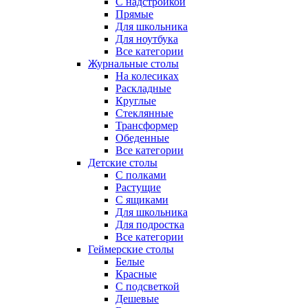
С надстройкой
Прямые
Для школьника
Для ноутбука
Все категории
Журнальные столы
На колесиках
Раскладные
Круглые
Стеклянные
Трансформер
Обеденные
Все категории
Детские столы
С полками
Растущие
С ящиками
Для школьника
Для подростка
Все категории
Геймерские столы
Белые
Красные
С подсветкой
Дешевые