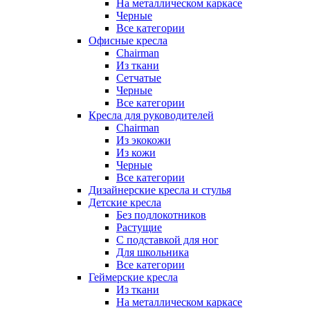
На металлическом каркасе
Черные
Все категории
Офисные кресла
Chairman
Из ткани
Сетчатые
Черные
Все категории
Кресла для руководителей
Chairman
Из экокожи
Из кожи
Черные
Все категории
Дизайнерские кресла и стулья
Детские кресла
Без подлокотников
Растущие
С подставкой для ног
Для школьника
Все категории
Геймерские кресла
Из ткани
На металлическом каркасе