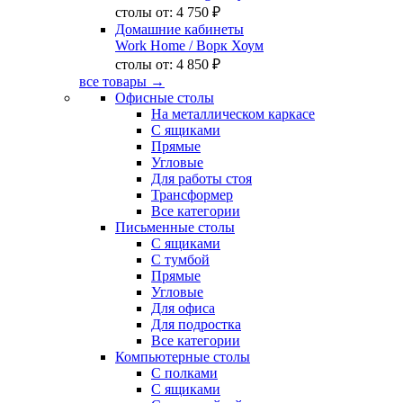
столы от:
4 750 ₽
Домашние кабинеты
Work Home
/ Ворк Хоум
столы от:
4 850 ₽
все товары →
Офисные столы
На металлическом каркасе
С ящиками
Прямые
Угловые
Для работы стоя
Трансформер
Все категории
Письменные столы
С ящиками
С тумбой
Прямые
Угловые
Для офиса
Для подростка
Все категории
Компьютерные столы
С полками
С ящиками