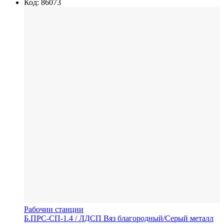
Код: 86073
Рабочии станции
Б.ПРС-СП-1.4
/ ЛДСП
Вяз благородный/Серый металл