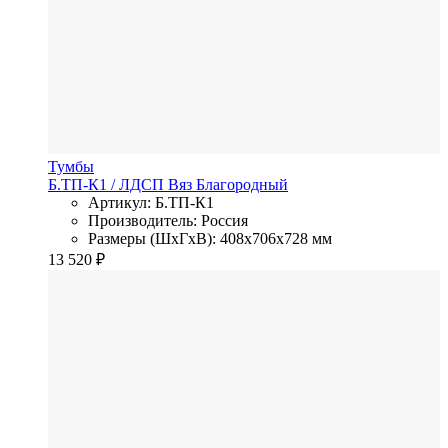
Тумбы
Б.ТП-К1
/ ЛДСП
Вяз Благородный
Артикул: Б.ТП-К1
Производитель: Россия
Размеры (ШхГхВ): 408x706x728 мм
13 520
₽