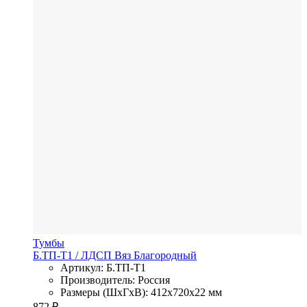
Тумбы
Б.ТП-Т1
/ ЛДСП
Вяз Благородный
Артикул: Б.ТП-Т1
Производитель: Россия
Размеры (ШхГхВ): 412x720x22 мм
872
₽