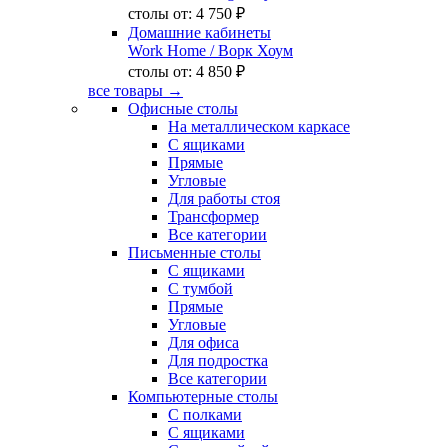
столы от:
4 750 ₽
Домашние кабинеты
Work Home
/ Ворк Хоум
столы от:
4 850 ₽
все товары →
Офисные столы
На металлическом каркасе
С ящиками
Прямые
Угловые
Для работы стоя
Трансформер
Все категории
Письменные столы
С ящиками
С тумбой
Прямые
Угловые
Для офиса
Для подростка
Все категории
Компьютерные столы
С полками
С ящиками