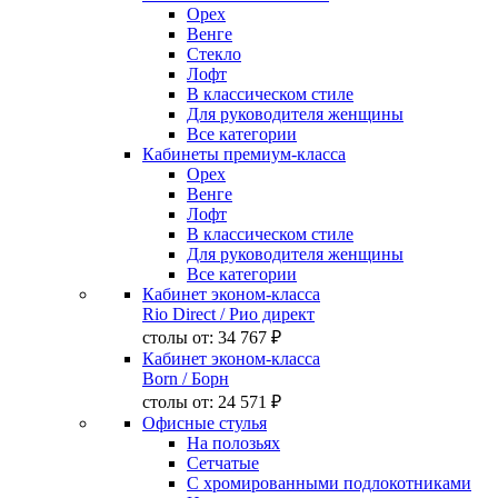
Орех
Венге
Стекло
Лофт
В классическом стиле
Для руководителя женщины
Все категории
Кабинеты премиум-класса
Орех
Венге
Лофт
В классическом стиле
Для руководителя женщины
Все категории
Кабинет эконом-класса
Rio Direct
/ Рио директ
столы от:
34 767 ₽
Кабинет эконом-класса
Born
/ Борн
столы от:
24 571 ₽
Офисные стулья
На полозьях
Сетчатые
С хромированными подлокотниками