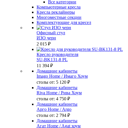
Все категории
Компьютерные кресла
Кресла реклайнеры
Многоместные секции
Комплектующие для кресел
Офисный стул
ИЗО черн
2 015 ₽
Кресло руководителя
SU-BK131-8 PL
11 394 ₽
Домашние кабинеты
Imago Home
/ Имаго Хоум
столы от:
5 120 ₽
Домашние кабинеты
Riva Home
/ Рива Хоум
столы от:
4 750 ₽
Домашние кабинеты
Арго Home
/ Argo
столы от:
2 794 ₽
Домашние кабинеты
Агат Home
/ Agat хоум