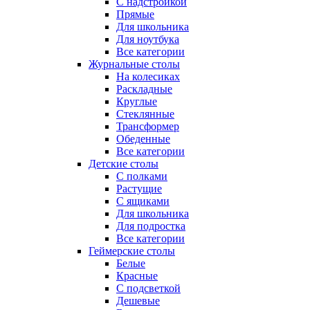
С надстройкой
Прямые
Для школьника
Для ноутбука
Все категории
Журнальные столы
На колесиках
Раскладные
Круглые
Стеклянные
Трансформер
Обеденные
Все категории
Детские столы
С полками
Растущие
С ящиками
Для школьника
Для подростка
Все категории
Геймерские столы
Белые
Красные
С подсветкой
Дешевые