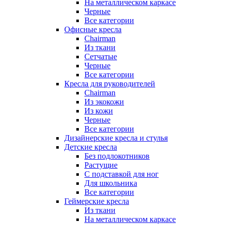
На металлическом каркасе
Черные
Все категории
Офисные кресла
Chairman
Из ткани
Сетчатые
Черные
Все категории
Кресла для руководителей
Chairman
Из экокожи
Из кожи
Черные
Все категории
Дизайнерские кресла и стулья
Детские кресла
Без подлокотников
Растущие
С подставкой для ног
Для школьника
Все категории
Геймерские кресла
Из ткани
На металлическом каркасе