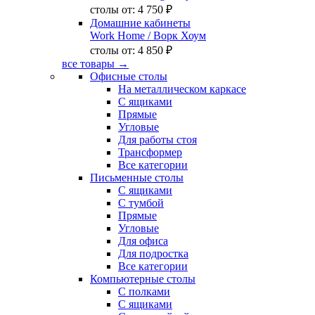
столы от:
4 750 ₽
Домашние кабинеты
Work Home
/ Ворк Хоум
столы от:
4 850 ₽
все товары →
Офисные столы
На металлическом каркасе
С ящиками
Прямые
Угловые
Для работы стоя
Трансформер
Все категории
Письменные столы
С ящиками
С тумбой
Прямые
Угловые
Для офиса
Для подростка
Все категории
Компьютерные столы
С полками
С ящиками