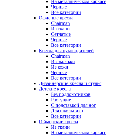
На металлическом каркасе
Черные
Все категории
Офисные кресла
Chairman
Из ткани
Сетчатые
Черные
Все категории
Кресла для руководителей
Chairman
Из экокожи
Из кожи
Черные
Все категории
Дизайнерские кресла и стулья
Детские кресла
Без подлокотников
Растущие
С подставкой для ног
Для школьника
Все категории
Геймерские кресла
Из ткани
На металлическом каркасе