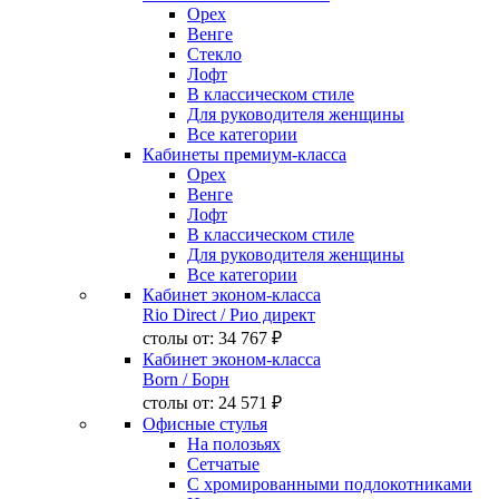
Орех
Венге
Стекло
Лофт
В классическом стиле
Для руководителя женщины
Все категории
Кабинеты премиум-класса
Орех
Венге
Лофт
В классическом стиле
Для руководителя женщины
Все категории
Кабинет эконом-класса
Rio Direct
/ Рио директ
столы от:
34 767 ₽
Кабинет эконом-класса
Born
/ Борн
столы от:
24 571 ₽
Офисные стулья
На полозьях
Сетчатые
С хромированными подлокотниками