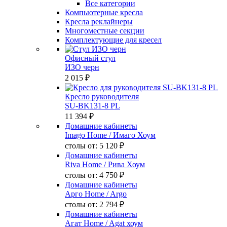
Все категории
Компьютерные кресла
Кресла реклайнеры
Многоместные секции
Комплектующие для кресел
Офисный стул
ИЗО черн
2 015 ₽
Кресло руководителя
SU-BK131-8 PL
11 394 ₽
Домашние кабинеты
Imago Home
/ Имаго Хоум
столы от:
5 120 ₽
Домашние кабинеты
Riva Home
/ Рива Хоум
столы от:
4 750 ₽
Домашние кабинеты
Арго Home
/ Argo
столы от:
2 794 ₽
Домашние кабинеты
Агат Home
/ Agat хоум