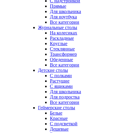
С надстройкой
Прямые
Для школьника
Для ноутбука
Все категории
Журнальные столы
На колесиках
Раскладные
Круглые
Стеклянные
Трансформер
Обеденные
Все категории
Детские столы
С полками
Растущие
С ящиками
Для школьника
Для подростка
Все категории
Геймерские столы
Белые
Красные
С подсветкой
Дешевые