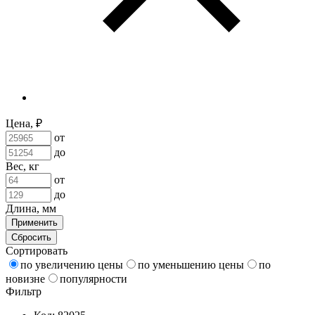
Цена, ₽
от
до
Вес, кг
от
до
Длина, мм
Применить
Сбросить
Сортировать
по увеличению цены
по уменьшению цены
по
новизне
популярности
Фильтр