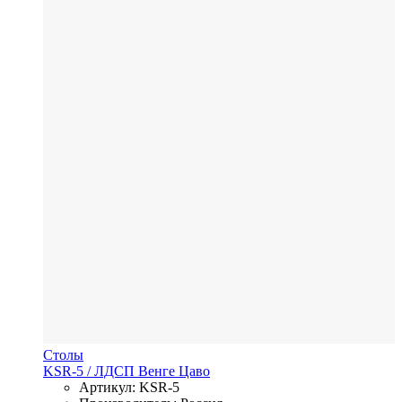
Столы
KSR-5
/ ЛДСП
Венге Цаво
Артикул: KSR-5