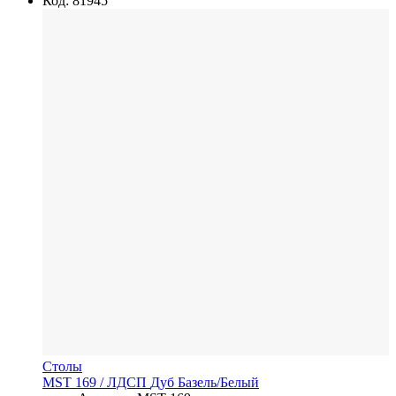
Код: 81945
Столы
MST 169
/ ЛДСП
Дуб Базель/Белый