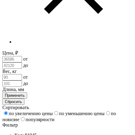
Цена, ₽
от
до
Вес, кг
от
до
Длина, мм
Применить
Сбросить
Сортировать
по увеличению цены
по уменьшению цены
по
новизне
популярности
Фильтр