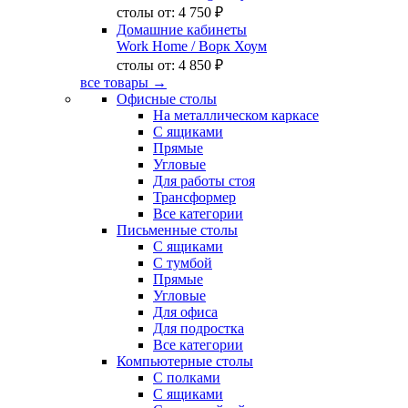
столы от:
4 750 ₽
Домашние кабинеты
Work Home
/ Ворк Хоум
столы от:
4 850 ₽
все товары →
Офисные столы
На металлическом каркасе
С ящиками
Прямые
Угловые
Для работы стоя
Трансформер
Все категории
Письменные столы
С ящиками
С тумбой
Прямые
Угловые
Для офиса
Для подростка
Все категории
Компьютерные столы
С полками
С ящиками