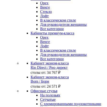
Орех
Венге
Стекло
Лофт
В классическом стиле
Для руководителя женщины
Все категории
Кабинеты премиум-класса
Орех
Венге
Лофт
В классическом стиле
Для руководителя женщины
Все категории
Кабинет эконом-класса
Rio Direct
/ Рио директ
столы от:
34 767 ₽
Кабинет эконом-класса
Born
/ Борн
столы от:
24 571 ₽
Офисные стулья
На полозьях
Сетчатые
С хромированными подлокотниками