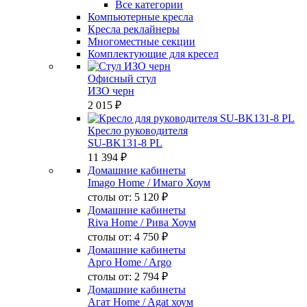
Все категории
Компьютерные кресла
Кресла реклайнеры
Многоместные секции
Комплектующие для кресел
Офисный стул
ИЗО черн
2 015 ₽
Кресло руководителя
SU-BK131-8 PL
11 394 ₽
Домашние кабинеты
Imago Home
/ Имаго Хоум
столы от:
5 120 ₽
Домашние кабинеты
Riva Home
/ Рива Хоум
столы от:
4 750 ₽
Домашние кабинеты
Арго Home
/ Argo
столы от:
2 794 ₽
Домашние кабинеты
Агат Home
/ Agat хоум