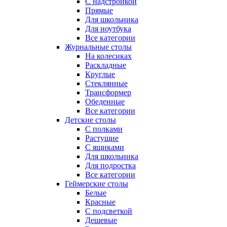
С надстройкой
Прямые
Для школьника
Для ноутбука
Все категории
Журнальные столы
На колесиках
Раскладные
Круглые
Стеклянные
Трансформер
Обеденные
Все категории
Детские столы
С полками
Растущие
С ящиками
Для школьника
Для подростка
Все категории
Геймерские столы
Белые
Красные
С подсветкой
Дешевые