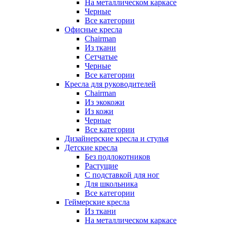
На металлическом каркасе
Черные
Все категории
Офисные кресла
Chairman
Из ткани
Сетчатые
Черные
Все категории
Кресла для руководителей
Chairman
Из экокожи
Из кожи
Черные
Все категории
Дизайнерские кресла и стулья
Детские кресла
Без подлокотников
Растущие
С подставкой для ног
Для школьника
Все категории
Геймерские кресла
Из ткани
На металлическом каркасе