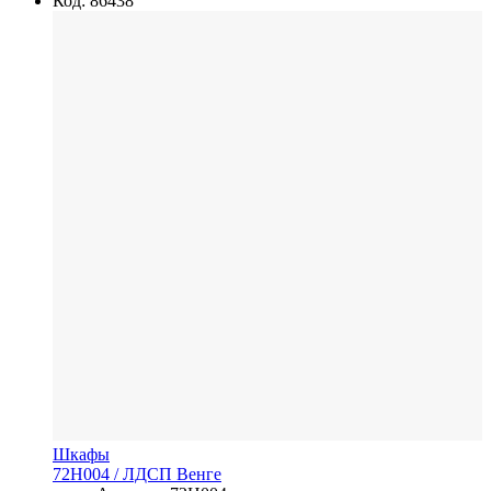
Код: 86438
Шкафы
72H004
/ ЛДСП
Венге